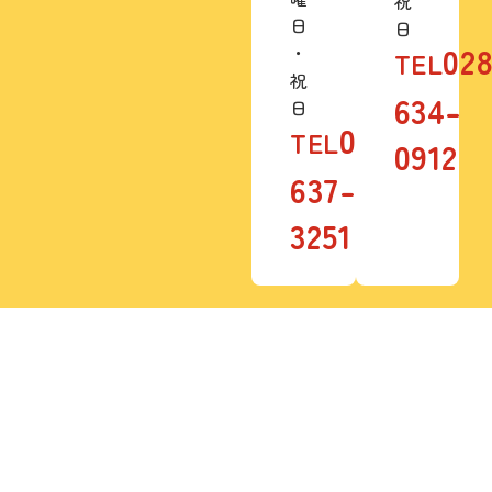
祝
日
日
02
・
TEL
祝
634-
日
028-
TEL
0912
637-
3251