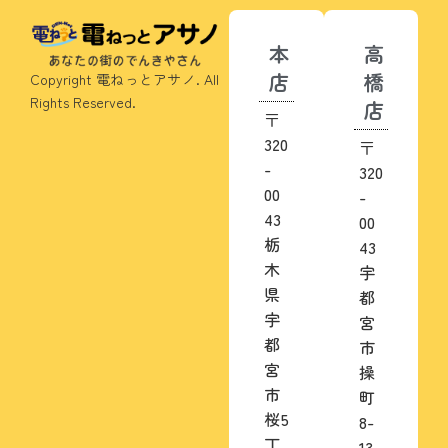
本
高
店
橋
Copyright 電ねっとアサノ. All
Rights Reserved.
店
〒
320
〒
-
320
00
-
43
00
栃
43
木
宇
県
都
宇
宮
都
市
宮
操
市
町
桜5
8-
丁
13