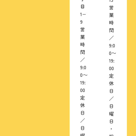
目
営
1−
業
9
時
営
間
業
／
時
9:0
間
0〜
／
19:
9:0
00
0〜
定
19:
休
00
日
定
／
休
日
日
曜
／
日
日
・
曜